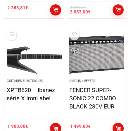
2 383,81
€
2 299,00
€
2 053,00
€
GUITARES ELECTRIQUES
AMPLIS / EFFETS
XPTB620 – Ibanez
FENDER SUPER-
série X IronLabel
SONIC 22 COMBO
BLACK 230V EUR
1 900,00
€
1 499,00
€