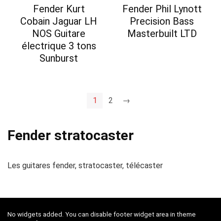
Fender Kurt
Fender Phil Lynott
Cobain Jaguar LH
Precision Bass
NOS Guitare
Masterbuilt LTD
électrique 3 tons
Sunburst
1
2
→
Fender stratocaster
Les guitares fender, stratocaster, télécaster
No widgets added. You can disable footer widget area in theme