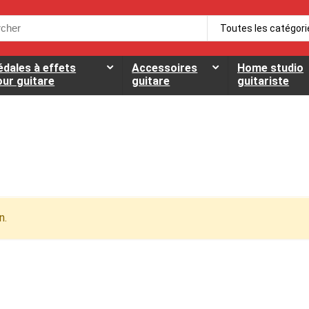
h
Toutes les catégori
édales à effets
Accessoires
Home studio
our guitare
guitare
guitariste
n.