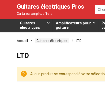
Guitares électriques Pros
Searc
for:
Guitares, amplis, effets
Guitares
Amplificateurs pour
P
électriques
guitare
p
Accueil
Guitares électriques
LTD
LTD
Aucun produit ne correspond à votre sélectio