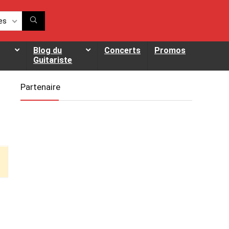
es
Blog du
Concerts
Promos
Guitariste
Partenaire